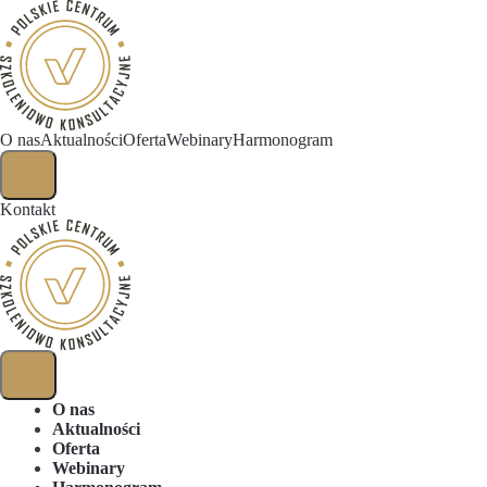
O nas
Aktualności
Oferta
Webinary
Harmonogram
Kontakt
O nas
Aktualności
Oferta
Webinary