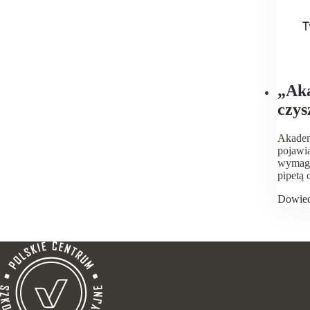
„Aka
czys
Akadem
pojawia
wymaga
pipetą o
Dowied