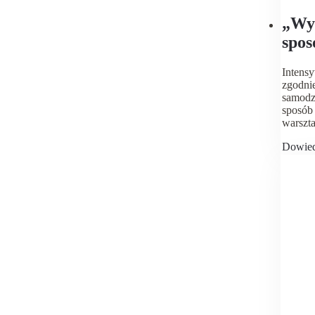
„Wyposa
spos
dla 
Intens
zgodni
samodzi
sposób 
warszta
Dowied