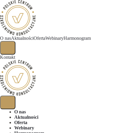
O nas
Aktualności
Oferta
Webinary
Harmonogram
Kontakt
O nas
Aktualności
Oferta
Webinary