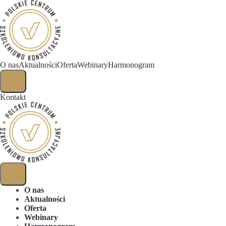
O nas
Aktualności
Oferta
Webinary
Harmonogram
Kontakt
O nas
Aktualności
Oferta
Webinary