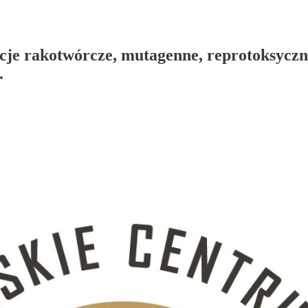
ncje rakotwórcze, mutagenne, reprotoksycz
.