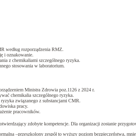
R według rozporządzenia RMZ.
ję i oznakowanie.
nia z chemikaliami szczególnego ryzyka.
nego stosowania w laboratorium.
orządzeniem Ministra Zdrowia poz.1126 z 2024 r.
ywać chemikalia szczególnego ryzyka.
a ryzyka związanego z substancjami CMR.
dowiska pracy.
arażenie pracowników.
potwierdzający zdobyte kompetencje. Dla organizacji zostanie przygo
 formalna –przeszkolony zespół to wyższy poziom bezpieczeństwa, mn