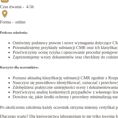
Czas trwania -
4-5h
Forma -
online
Podczas szkolenia:
Omówimy podstawy prawne i nowe wymagania dotyczące CM
Przeanalizujemy przykłady substancji CMR oraz ich klasyfikac
Przećwiczymy ocenę ryzyka i opracowanie procedur postępowa
Zaprezentujemy wzory dokumentów oraz checklisty do codzien
Korzyści dla uczestników:
Poznasz aktualną klasyfikację substancji CMR zgodnie z Rozp
Nauczysz się prawidłowo identyfikować, oznaczać i przechow
Zdobędziesz praktyczne umiejętności oceny i dokumentowani
Przećwiczysz analizę konkretnych przypadków z własnego śro
Dowiesz się, jakie środki ochrony i procedury minimalizują n
Po ukończeniu szkolenia każdy uczestnik otrzyma imienny certyfikat 
Dlaczego warto? Dla kierownictwa laboratorium to nie tylko kwestia