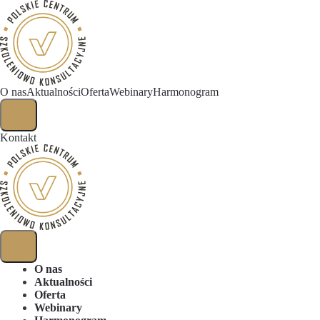
O nas
Aktualności
Oferta
Webinary
Harmonogram
Kontakt
O nas
Aktualności
Oferta
Webinary