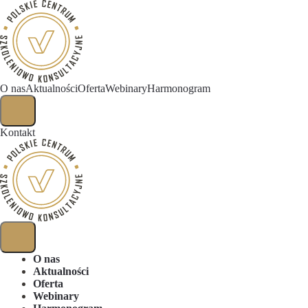
O nas
Aktualności
Oferta
Webinary
Harmonogram
Kontakt
O nas
Aktualności
Oferta
Webinary