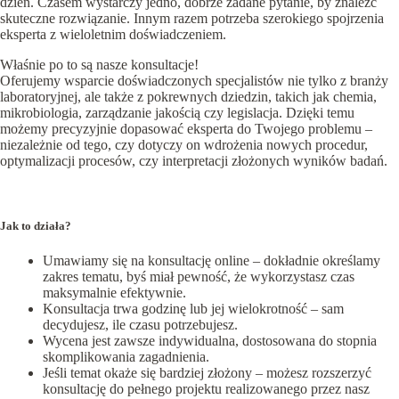
dzień. Czasem wystarczy jedno, dobrze zadane pytanie, by znaleźć
skuteczne rozwiązanie. Innym razem potrzeba szerokiego spojrzenia
eksperta z wieloletnim doświadczeniem.
Właśnie po to są nasze konsultacje!
Oferujemy wsparcie doświadczonych specjalistów nie tylko z branży
laboratoryjnej, ale także z pokrewnych dziedzin, takich jak chemia,
mikrobiologia, zarządzanie jakością czy legislacja. Dzięki temu
możemy precyzyjnie dopasować eksperta do Twojego problemu –
niezależnie od tego, czy dotyczy on wdrożenia nowych procedur,
optymalizacji procesów, czy interpretacji złożonych wyników badań.
Jak to działa?
Umawiamy się na konsultację online – dokładnie określamy
zakres tematu, byś miał pewność, że wykorzystasz czas
maksymalnie efektywnie.
Konsultacja trwa godzinę lub jej wielokrotność – sam
decydujesz, ile czasu potrzebujesz.
Wycena jest zawsze indywidualna, dostosowana do stopnia
skomplikowania zagadnienia.
Jeśli temat okaże się bardziej złożony – możesz rozszerzyć
konsultację do pełnego projektu realizowanego przez nasz