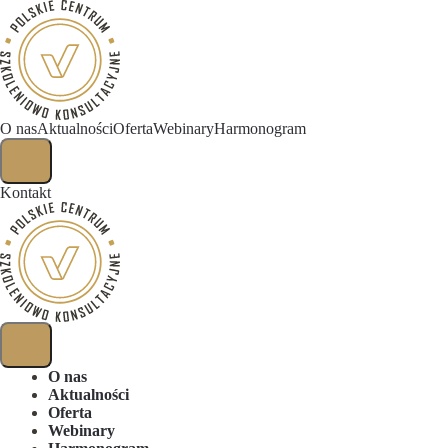
O nas
Aktualności
Oferta
Webinary
Harmonogram
Kontakt
O nas
Aktualności
Oferta
Webinary