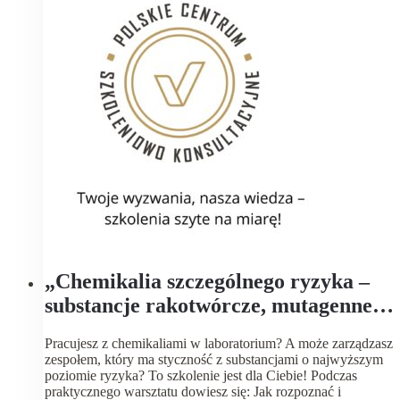
„Chemikalia szczególnego ryzyka –
substancje rakotwórcze, mutagenne,
reprotoksyczne CMR. Klasyfikacja
Pracujesz z chemikaliami w laboratorium? A może zarządzasz
wg RMZ z 26 lipca 2024 poz.1126”.
zespołem, który ma styczność z substancjami o najwyższym
Szkolenie dla laboratorium.
poziomie ryzyka? To szkolenie jest dla Ciebie! Podczas
praktycznego warsztatu dowiesz się: Jak rozpoznać i