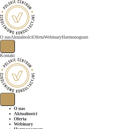
O nas
Aktualności
Oferta
Webinary
Harmonogram
Kontakt
O nas
Aktualności
Oferta
Webinary