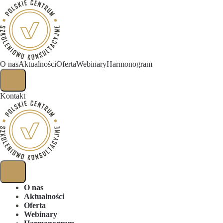
O nas
Aktualności
Oferta
Webinary
Harmonogram
Kontakt
O nas
Aktualności
Oferta
Webinary