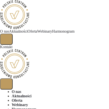
O nas
Aktualności
Oferta
Webinary
Harmonogram
Kontakt
O nas
Aktualności
Oferta
Webinary