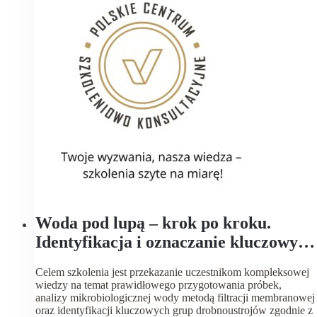
Woda pod lupą – krok po kroku.
Identyfikacja i oznaczanie kluczowych
grup drobnoustrojów zgodnie z
Celem szkolenia jest przekazanie uczestnikom kompleksowej
obowiązującymi normami.
wiedzy na temat prawidłowego przygotowania próbek,
analizy mikrobiologicznej wody metodą filtracji membranowej
oraz identyfikacji kluczowych grup drobnoustrojów zgodnie z