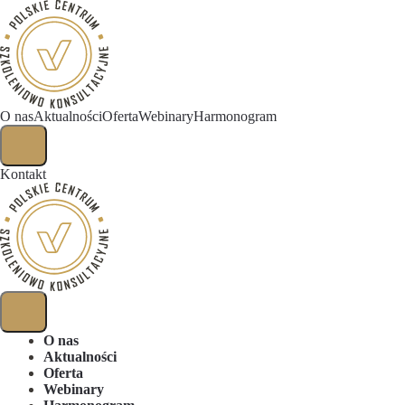
O nas
Aktualności
Oferta
Webinary
Harmonogram
Kontakt
O nas
Aktualności
Oferta
Webinary