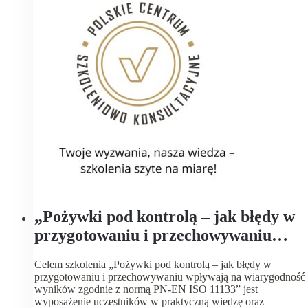
„Pożywki pod kontrolą – jak błędy w
przygotowaniu i przechowywaniu
wpływają na wiarygodność wyników
Celem szkolenia „Pożywki pod kontrolą – jak błędy w
zgodnie z normą PN-EN ISO 11133”.
przygotowaniu i przechowywaniu wpływają na wiarygodność
wyników zgodnie z normą PN-EN ISO 11133” jest
wyposażenie uczestników w praktyczną wiedzę oraz