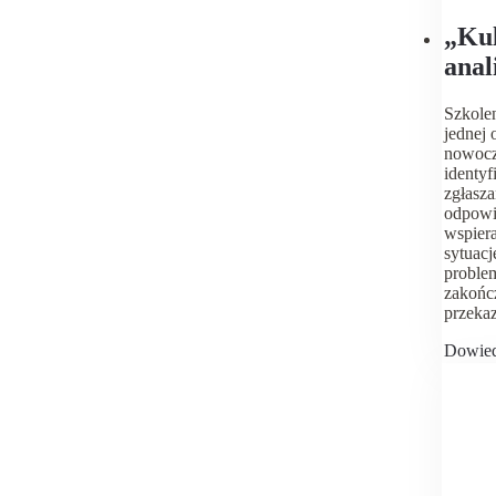
„Kul
anal
bezp
Szkole
jednej 
nowocz
identyf
zgłasza
odpowie
wspiera
sytuacj
problem
zakończ
przekaz
Dowied