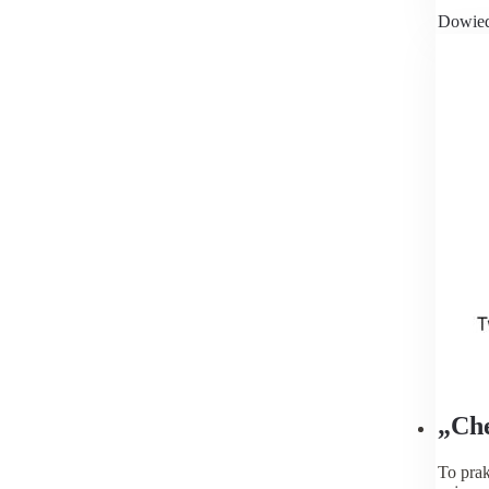
Dowied
„Che
To prak