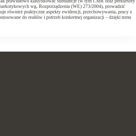
, jak prawidłowo klasyfikować substancje (w tym CMR oraz prekursory
narkotykowych wg. Rozporządzenia (WE) 273/2004), prowadzić
uje również praktyczne aspekty ewidencji, przechowywania, pracy z
ostosowane do realiów i potrzeb konkretnej organizacji – dzięki temu