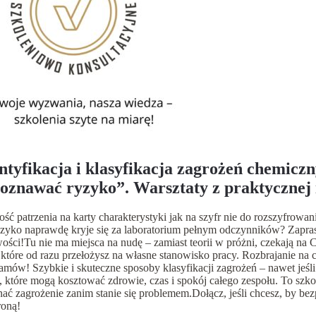
ntyfikacja i klasyfikacja zagrożeń chemiczn
oznawać ryzyko”. Warsztaty z praktycznej
yfikacji substancji.
ść patrzenia na karty charakterystyki jak na szyfr nie do rozszyfrow
yzyko naprawdę kryje się za laboratorium pełnym odczynników? Zapras
ości!Tu nie ma miejsca na nudę – zamiast teorii w próżni, czekają na C
które od razu przełożysz na własne stanowisko pracy. Rozbrajanie na
amów! Szybkie i skuteczne sposoby klasyfikacji zagrożeń – nawet jeśl
 które mogą kosztować zdrowie, czas i spokój całego zespołu. To szko
ać zagrożenie zanim stanie się problemem.Dołącz, jeśli chcesz, by be
roną!