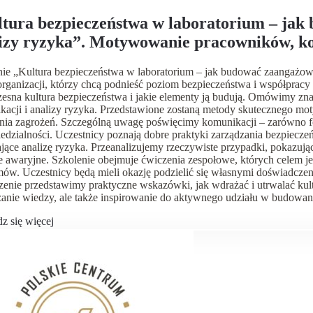
tura bezpieczeństwa w laboratorium – jak
izy ryzyka”. Motywowanie pracowników, ko
ieczeństwem.
nie „Kultura bezpieczeństwa w laboratorium – jak budować zaangażow
organizacji, którzy chcą podnieść poziom bezpieczeństwa i współpracy
esna kultura bezpieczeństwa i jakie elementy ją budują. Omówimy zn
ikacji i analizy ryzyka. Przedstawione zostaną metody skutecznego 
nia zagrożeń. Szczególną uwagę poświęcimy komunikacji – zarówno form
dzialności. Uczestnicy poznają dobre praktyki zarządzania bezpiecze
jące analizę ryzyka. Przeanalizujemy rzeczywiste przypadki, pokazuj
e awaryjne. Szkolenie obejmuje ćwiczenia zespołowe, których celem j
ów. Uczestnicy będą mieli okazję podzielić się własnymi doświadczen
enie przedstawimy praktyczne wskazówki, jak wdrażać i utrwalać kult
anie wiedzy, ale także inspirowanie do aktywnego udziału w budowan
z się więcej