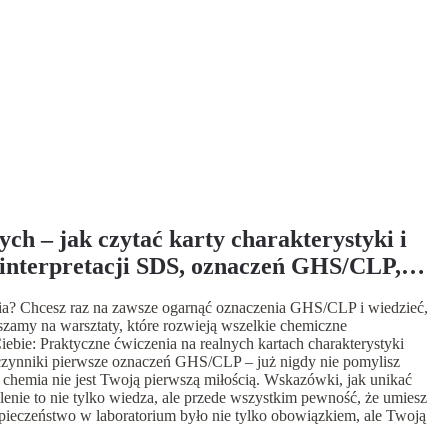
ych – jak czytać karty charakterystyki i
 interpretacji SDS, oznaczeń GHS/CLP,
ania? Chcesz raz na zawsze ogarnąć oznaczenia GHS/CLP i wiedzieć,
zamy na warsztaty, które rozwieją wszelkie chemiczne
iebie: Praktyczne ćwiczenia na realnych kartach charakterystyki
 czynniki pierwsze oznaczeń GHS/CLP – już nigdy nie pomylisz
i chemia nie jest Twoją pierwszą miłością. Wskazówki, jak unikać
lenie to nie tylko wiedza, ale przede wszystkim pewność, że umiesz
zpieczeństwo w laboratorium było nie tylko obowiązkiem, ale Twoją