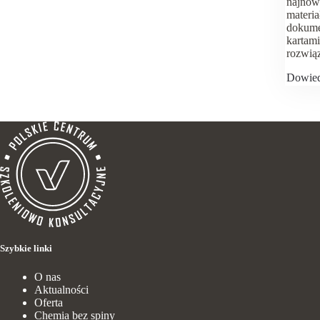
najnows
materi
dokumen
kartami
rozwiąz
Dowied
Szybkie linki
O nas
Aktualności
Oferta
Chemia bez spiny