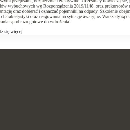
zymi przepisami, bezpiecznie i efektywnie. Uczestnicy dowiedzą się
ałów wybuchowych wg Rozporządzenia 2019/1148 oraz prekursorów 
tację oraz dobierać i oznaczać pojemniki na odpady. Szkolenie obejm
 charakterystyki oraz reagowania na sytuacje awaryjne. Warsztaty są d
ania są od razu gotowe do wdrożenia!
z się więcej