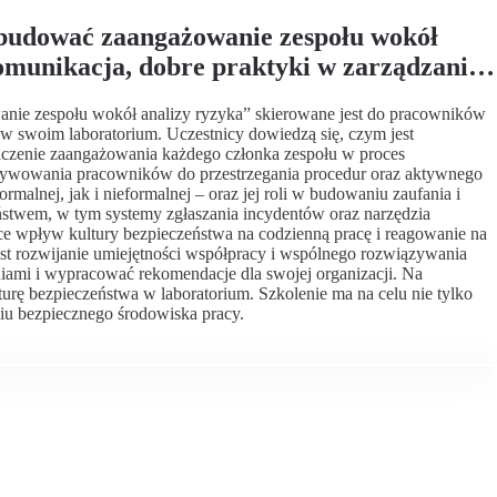
 budować zaangażowanie zespołu wokół
munikacja, dobre praktyki w zarządzaniu
anie zespołu wokół analizy ryzyka” skierowane jest do pracowników
 w swoim laboratorium. Uczestnicy dowiedzą się, czym jest
aczenie zaangażowania każdego członka zespołu w proces
motywowania pracowników do przestrzegania procedur oraz aktywnego
alnej, jak i nieformalnej – oraz jej roli w budowaniu zaufania i
ństwem, w tym systemy zgłaszania incydentów oraz narzędzia
ące wpływ kultury bezpieczeństwa na codzienną pracę i reagowanie na
est rozwijanie umiejętności współpracy i wspólnego rozwiązywania
iami i wypracować rekomendacje dla swojej organizacji. Na
urę bezpieczeństwa w laboratorium. Szkolenie ma na celu nie tylko
iu bezpiecznego środowiska pracy.