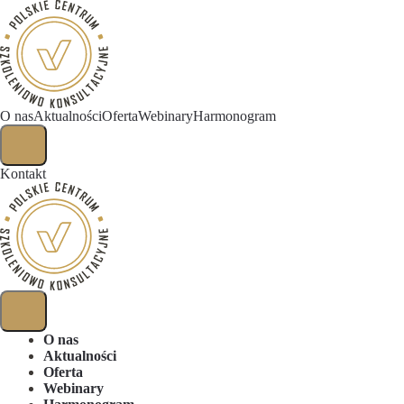
O nas
Aktualności
Oferta
Webinary
Harmonogram
Kontakt
O nas
Aktualności
Oferta
Webinary