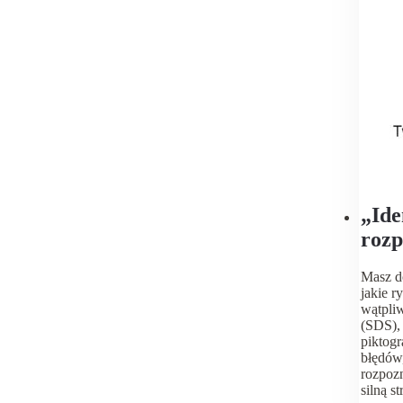
„Ide
rozp
klas
Masz do
jakie r
wątpliw
(SDS), 
piktogr
błędów,
rozpozn
silną st