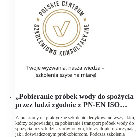
„Pobieranie próbek wody do spożycia
przez ludzi zgodnie z PN-EN ISO
19458:2007 oraz PN-EN ISO 5667 –
Zapraszamy na praktyczne szkolenie dedykowane wszystkim,
szkolenie dla próbkobiorców”.
którzy odpowiadają za pobieranie i transport próbek wody do
spożycia przez ludzi - zarówno tym, którzy dopiero zaczynają,
jak i doświadczonym próbkobiorcom. Podczas szkolenia