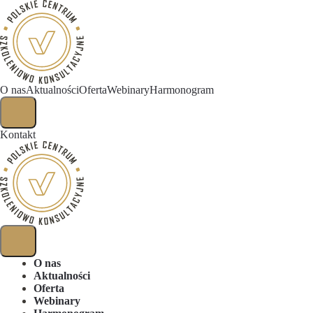
O nas
Aktualności
Oferta
Webinary
Harmonogram
Kontakt
O nas
Aktualności
Oferta
Webinary