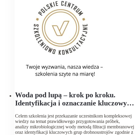
Woda pod lupą – krok po kroku.
Identyfikacja i oznaczanie kluczowych
grup drobnoustrojów zgodnie z
Celem szkolenia jest przekazanie uczestnikom kompleksowej
obowiązującymi normami.
wiedzy na temat prawidłowego przygotowania próbek,
analizy mikrobiologicznej wody metodą filtracji membranowej
oraz identyfikacji kluczowych grup drobnoustrojów zgodnie z