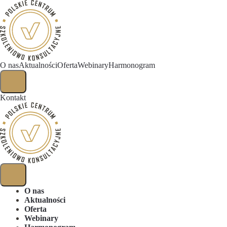
O nas
Aktualności
Oferta
Webinary
Harmonogram
Kontakt
O nas
Aktualności
Oferta
Webinary