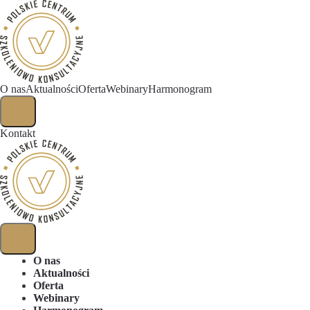
O nas
Aktualności
Oferta
Webinary
Harmonogram
Kontakt
O nas
Aktualności
Oferta
Webinary